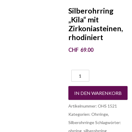
Silberohrring
„Kila“ mit
Zirkoniasteinen,
rhodiniert
CHF
69.00
2 vorrätig
IN DEN WARENKORB
Artikelnummer:
OHS 1521
Kategorien:
Ohrringe
,
Silberohrringe
Schlagwörter:
ohrring
,
silberohrring