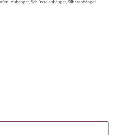
rien:
Anhänger
,
Schlüsselanhänger
,
Silberanhänger