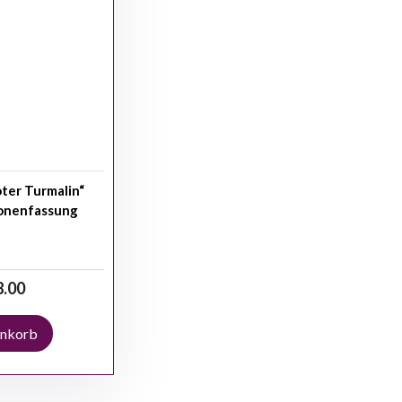
ter Turmalin“
ronenfassung
8.00
enkorb