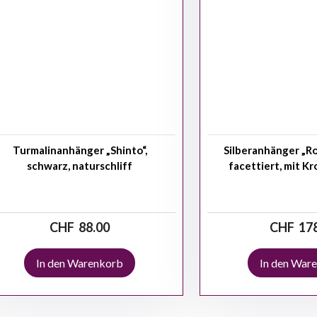
Turmalinanhänger „Shinto“,
Silberanhänger „Ro
schwarz, naturschliff
facettiert, mit K
CHF
88.00
CHF
17
In den Warenkorb
In den War